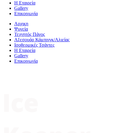
Η Εταιρεία
Gallery
Επικοινωνία
Αρχικη
Ψυγεία
Τεχνητός Πάγος
Αξεσουάρ Κάμπινγκ/Αλιείας
Ισοθερμικές Τσάντες
Η Εταιρεία
Gallery
Επικοινωνία
World’s No.1
Ice