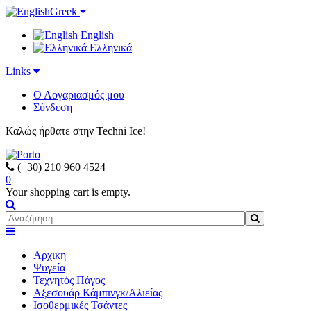
Greek
English
Ελληνικά
Links
Ο Λογαριασμός μου
Σύνδεση
Καλώς ήρθατε στην Techni Ice!
(+30) 210 960 4524
0
Your shopping cart is empty.
Search form
Αρχικη
Ψυγεία
Τεχνητός Πάγος
Αξεσουάρ Κάμπινγκ/Αλιείας
Ισοθερμικές Τσάντες