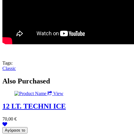
Tags:
Classic
Also Purchased
View
12 LT. TECHNI ICE
70,00 €