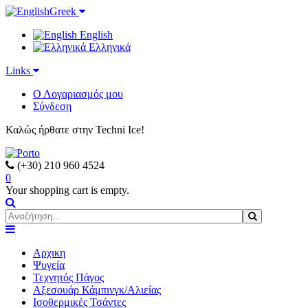
Greek
English
Ελληνικά
Links
Ο Λογαριασμός μου
Σύνδεση
Καλώς ήρθατε στην Techni Ice!
(+30) 210 960 4524
0
Your shopping cart is empty.
Search form
Αρχικη
Ψυγεία
Τεχνητός Πάγος
Αξεσουάρ Κάμπινγκ/Αλιείας
Ισοθερμικές Τσάντες